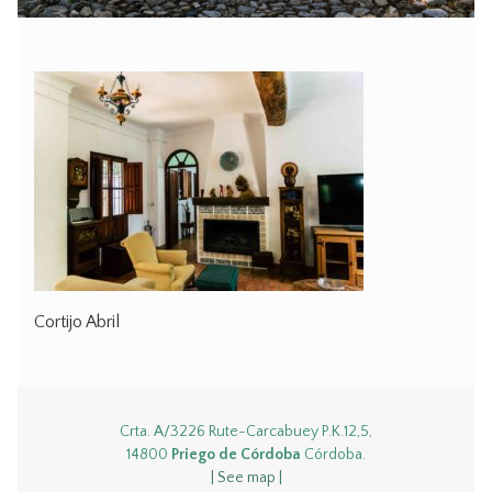
Cortijo Abril
Crta. A/3226 Rute-Carcabuey P.K.12,5,
14800
Priego de Córdoba
Córdoba.
| See map |