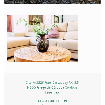
Crta. A/3226 Rute-Carcabuey P.K.12,5,
14800
Priego de Córdoba
Córdoba.
| See map |
M:
+34 648 00 85 18