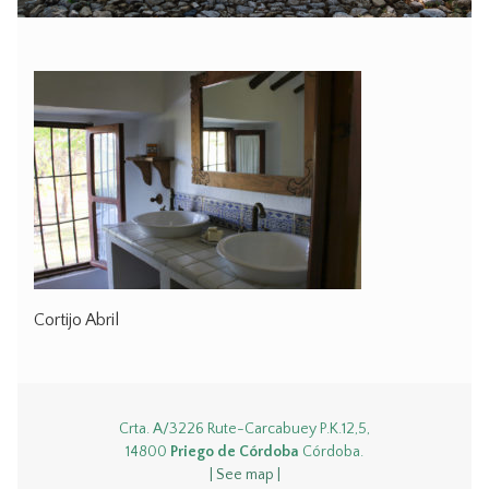
Cortijo Abril
Crta. A/3226 Rute-Carcabuey P.K.12,5,
14800
Priego de Córdoba
Córdoba.
| See map |