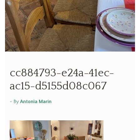
cc884793-e24a-41ec-
ac15-d5155d08c067
- By
Antonia Marín