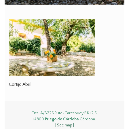
Cortijo Abril
Crta. A/3226 Rute-Carcabuey P.K.12,5,
14800
Priego de Córdoba
Córdoba.
| See map |