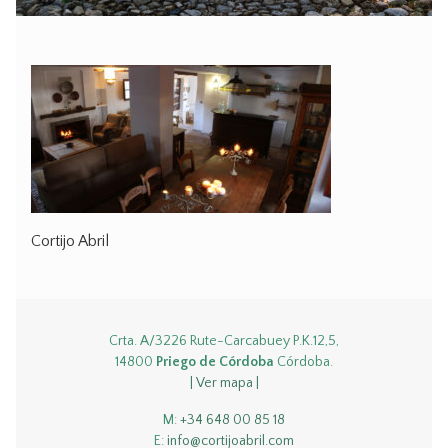
Cortijo Abril
Crta. A/3226 Rute-Carcabuey P.K.12,5,
14800
Priego de Córdoba
Córdoba.
| Ver mapa |
M:
+34 648 00 85 18
E:
info@cortijoabril.com