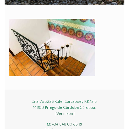
Crta. A/3226 Rute-Carcabuey P.K.12,5,
14800
Priego de Córdoba
Córdoba.
| Ver mapa |
M:
+34 648 00 85 18