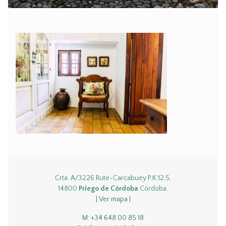
Crta. A/3226 Rute-Carcabuey P.K.12,5,
14800
Priego de Córdoba
Córdoba.
| Ver mapa |
M:
+34 648 00 85 18