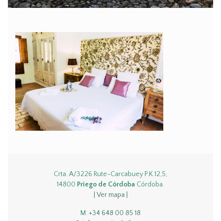
Crta. A/3226 Rute-Carcabuey P.K.12,5,
14800
Priego de Córdoba
Córdoba.
| Ver mapa |
M:
+34 648 00 85 18