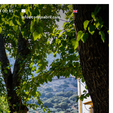
8 00 85
info@cortijoabril.com