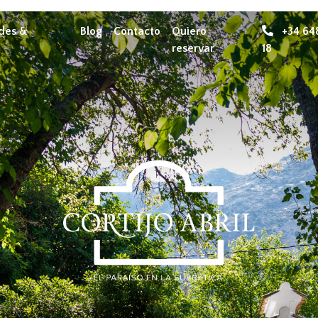
ades &
Blog
Contacto
Quiero
+34 64
reservar
18