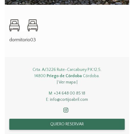
dormitorio03
Crta. A/3226 Rute-Carcabuey P.K.12,5,
14800
Priego de Córdoba
Córdoba.
| Ver mapa |
M:
+34 648 00 85 18
E:
info@cortijoabril.com
QUIERO RESERVAR